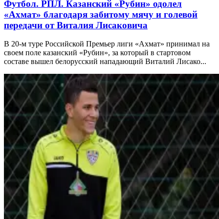
Футбол. РПЛ. Казанский «Рубин» одолел
«Ахмат» благодаря забитому мячу и голевой
передачи от Виталия Лисаковича
В 20-м туре Российской Премьер лиги «Ахмат» принимал на
своем поле казанский «Рубин», за который в стартовом
составе вышел белорусский нападающий Виталий Лисако...