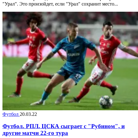
"Урал". Это произойдет, если "Урал" сохранит место...
Футбол
20.03.22
Футбол. РПЛ. ЦСКА сыграет с "Рубином", и
другие матчи 22-го тура