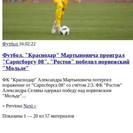
Футбол
16.02.22
Футбол. "Краснодар" Мартыновича проиграл
"Сарпсборгу 08", "Ростов" победил норвежский
"Мольде"
ФК "Краснодар" Александра Мартыновича потерпел
поражение от "Сарпсборга 08" со счётом 2:3. ФК "Ростов"
Александра Селявы одержал победу над норвежским
"Мольде"...
« Previous
Next »
Показаны
1
—
20
из
57
материалов