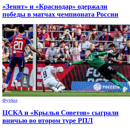
«Зенит» и «Краснодар» одержали
победы в матчах чемпионата России
Футбол
ЦСКА и «Крылья Советов» сыграли
вничью во втором туре РПЛ