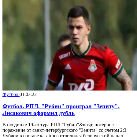
Футбол
01.03.22
Футбол. РПЛ. "Рубин" проиграл "Зениту".
Лисакович оформил дубль
В поединке 19-го тура РПЛ "Рубин"&nbsp; потерпел
поражение от санкт-петербургского "Зенита" со счетом 2:3.
Дублем в составе казанцев отличился белорусский напад...