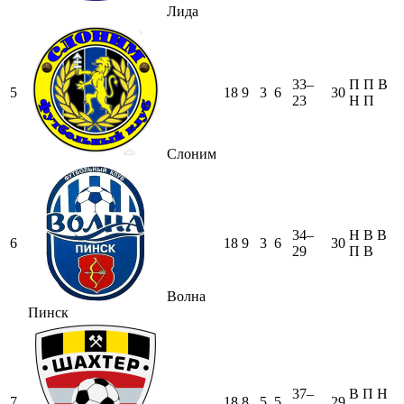
Лида
33–
П
П
В
5
18
9
3
6
30
23
Н
П
Слоним
34–
Н
В
В
6
18
9
3
6
30
29
П
В
Волна
Пинск
37–
В
П
Н
7
18
8
5
5
29