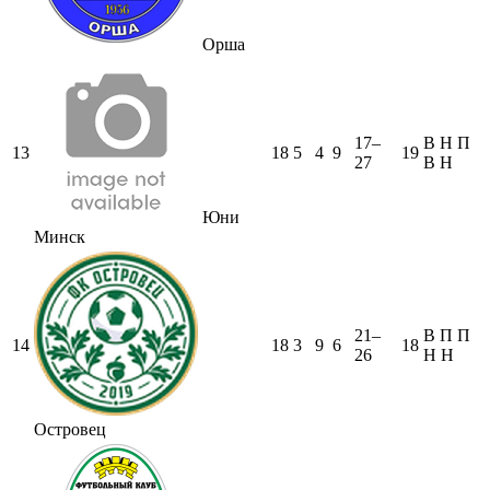
Орша
17–
В
Н
П
13
18
5
4
9
19
27
В
Н
Юни
Минск
21–
В
П
П
14
18
3
9
6
18
26
Н
Н
Островец