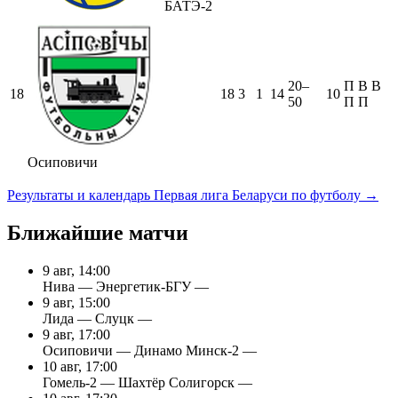
БАТЭ-2
20–
П
В
В
18
18
3
1
14
10
50
П
П
Осиповичи
Результаты и календарь Первая лига Беларуси по футболу →
Ближайшие матчи
9 авг, 14:00
Нива — Энергетик-БГУ
—
9 авг, 15:00
Лида — Слуцк
—
9 авг, 17:00
Осиповичи — Динамо Минск-2
—
10 авг, 17:00
Гомель-2 — Шахтёр Солигорск
—