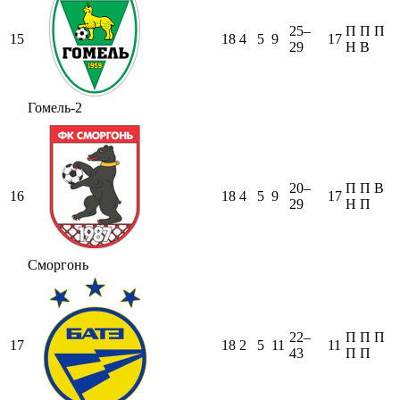
25–
П
П
П
15
18
4
5
9
17
29
Н
В
Гомель-2
20–
П
П
В
16
18
4
5
9
17
29
Н
П
Сморгонь
22–
П
П
П
17
18
2
5
11
11
43
П
П