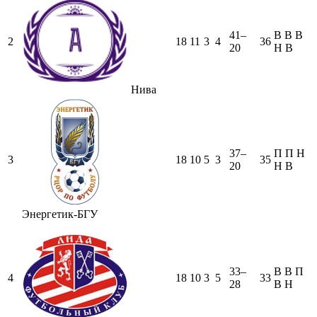
41–
В
В
В
2
18
11
3
4
36
20
Н
В
Нива
37–
П
П
Н
3
18
10
5
3
35
20
Н
В
Энергетик-БГУ
33–
В
В
П
4
18
10
3
5
33
28
В
Н