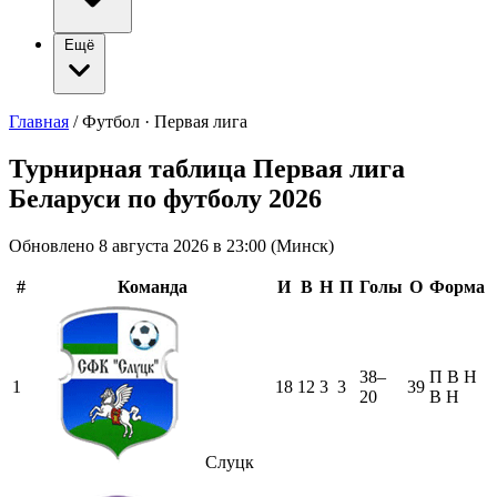
Ещё
Главная
/
Футбол · Первая лига
Турнирная таблица Первая лига
Беларуси по футболу 2026
Обновлено 8 августа 2026 в 23:00 (Минск)
#
Команда
И
В
Н
П
Голы
О
Форма
38–
П
В
Н
1
18
12
3
3
39
20
В
Н
Слуцк