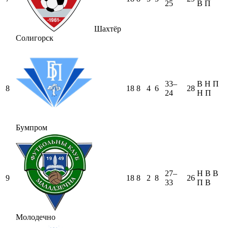
25
В
П
Шахтёр
Солигорск
33–
В
Н
П
8
18
8
4
6
28
24
Н
П
Бумпром
27–
Н
В
В
9
18
8
2
8
26
33
П
В
Молодечно