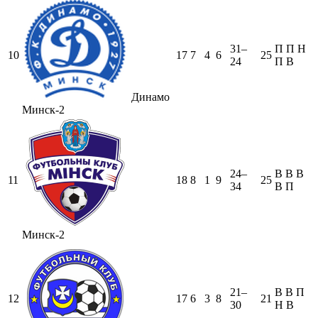
31–
П
П
Н
10
17
7
4
6
25
24
П
В
Динамо
Минск-2
24–
В
В
В
11
18
8
1
9
25
34
В
П
Минск-2
21–
В
В
П
12
17
6
3
8
21
30
Н
В