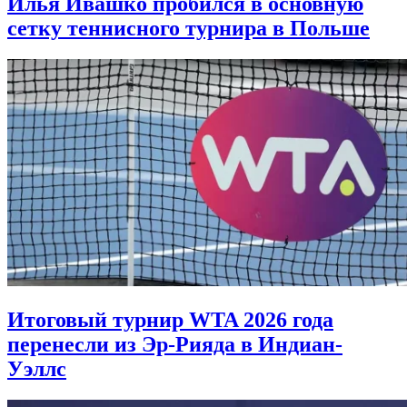
Илья Ивашко пробился в основную
сетку теннисного турнира в Польше
Итоговый турнир WTA 2026 года
перенесли из Эр-Рияда в Индиан-
Уэллс