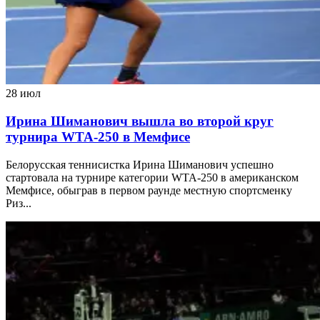
28 июл
Ирина Шиманович вышла во второй круг
турнира WTA-250 в Мемфисе
Белорусская теннисистка Ирина Шиманович успешно
стартовала на турнире категории WTA-250 в американском
Мемфисе, обыграв в первом раунде местную спортсменку
Риз...