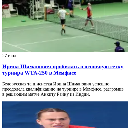
27 июл
Ирина Шиманович пробилась в основную сетку
турнира WTA-250 в Мемфисе
Белорусская теннисистка Ирина Шиманович успешно
преодолела квалификацию на турнире в Мемфисе, разгромив
в решающем матче Анкиту Райну из Индии.