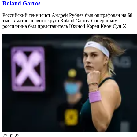
Roland Garros
Российский теннисист Андрей Рублев был оштрафован на $8
тыс. в матче первого круга Roland Garros. Соперником
россиянина был представитель Южной Кореи Квон Сун У...
27.05.22