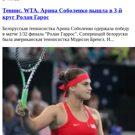
Теннис. WTA. Арина Соболенко вышла в 3-й
круг Ролан Гарос
Белорусская теннисистка Арина Соболенко одержала победу
в матче 1/32 финала "Ролан Гаррос". Соперницей белоруски
была американская теннисистка Мэдисон Бренгл. Н...