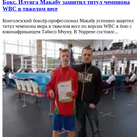
Бокс. Илунга Макабу защитил титул чемпиона
WBC в тяжелом весе
Конголезский боксёр-профессионал Макабу успешно защитил
титул чемпиона мира в тяжелом весе по версии WBC в бою с
южноафриканцем Табисо Мчуну. В Уоррене состоялс...