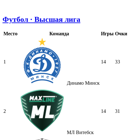
Футбол · Высшая лига
Место
Команда
Игры
Очки
1
14
33
Динамо Минск
2
14
31
МЛ Витебск