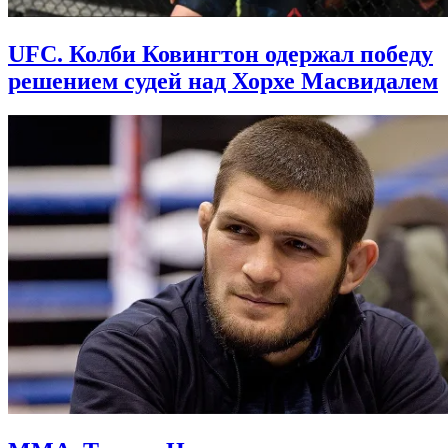
UFC. Колби Ковингтон одержал победу
решением судей над Хорхе Масвидалем