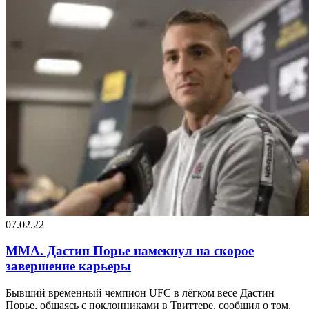
07.02.22
MMA. Дастин Порье намекнул на скорое
завершение карьеры
Бывший временный чемпион UFC в лёгком весе Дастин
Порье, общаясь с поклонниками в Твиттере, сообщил о том,