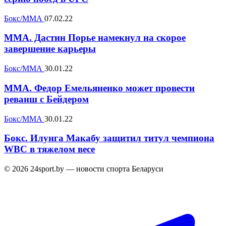
Бокс/ММА
07.02.22
MMA. Дастин Порье намекнул на скорое
завершение карьеры
Бокс/ММА
30.01.22
MMA. Федор Емельяненко может провести
реванш с Бейдером
Бокс/ММА
30.01.22
Бокс. Илунга Макабу защитил титул чемпиона
WBC в тяжелом весе
© 2026 24sport.by — новости спорта Беларуси