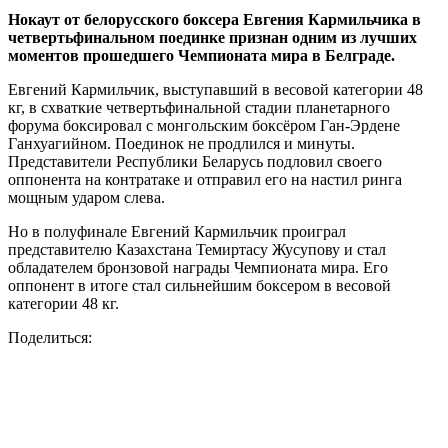
Нокаут от белорусского боксера Евгения Кармильчика в
четвертьфинальном поединке признан одним из лучших
моментов прошедшего Чемпионата мира в Белграде.
Евгений Кармильчик, выступавший в весовой категории 48
кг, в схваткие четвертьфинальной стадии планетарного
форума боксировал с монгольским боксёром Ган-Эрдене
Ганхуагийном. Поединок не продлился и минуты.
Представители Республики Беларусь подловил своего
оппонента на контратаке и отправил его на настил ринга
мощным ударом слева.
Но в полуфинале Евгений Кармильчик проиграл
представителю Казахстана Темиртасу Жусупову и стал
обладателем бронзовой награды Чемпионата мира. Его
оппонент в итоге стал сильнейшим боксером в весовой
категории 48 кг.
Поделиться: