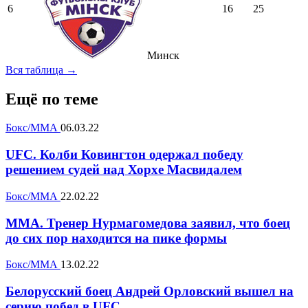
6
16
25
Минск
Вся таблица →
Ещё по теме
Бокс/ММА
06.03.22
UFC. Колби Ковингтон одержал победу
решением судей над Хорхе Масвидалем
Бокс/ММА
22.02.22
MMA. Тренер Нурмагомедова заявил, что боец
до сих пор находится на пике формы
Бокс/ММА
13.02.22
Белорусский боец Андрей Орловский вышел на
серию побед в UFC