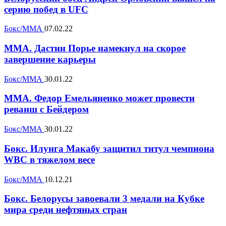
серию побед в UFC
Бокс/ММА
07.02.22
MMA. Дастин Порье намекнул на скорое
завершение карьеры
Бокс/ММА
30.01.22
MMA. Федор Емельяненко может провести
реванш с Бейдером
Бокс/ММА
30.01.22
Бокс. Илунга Макабу защитил титул чемпиона
WBC в тяжелом весе
Бокс/ММА
10.12.21
Бокс. Белорусы завоевали 3 медали на Кубке
мира среди нефтяных стран