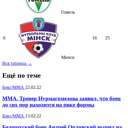
Гомель
6
16
25
Минск
Вся таблица →
Ещё по теме
Бокс/ММА
22.02.22
MMA. Тренер Нурмагомедова заявил, что боец
до сих пор находится на пике формы
Бокс/ММА
13.02.22
Белорусский боец Андрей Орловский вышел на