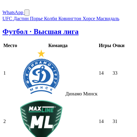
WhatsApp
UFC
Дастин Порье
Колби Ковингтон
Хорсе Масвидаль
Футбол · Высшая лига
Место
Команда
Игры
Очки
1
14
33
Динамо Минск
2
14
31