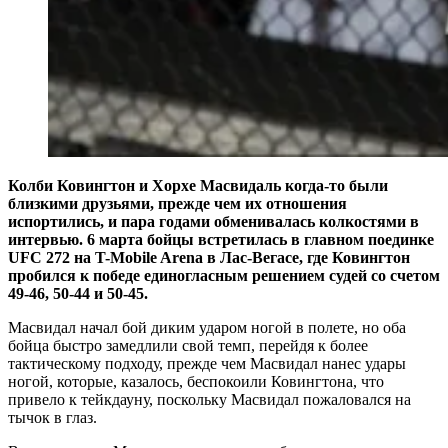
Колби Ковингтон и Хорхе Масвидаль когда-то были
близкими друзьями, прежде чем их отношения
испортились, и пара годами обменивалась колкостями в
интервью. 6 марта бойцы встретилась в главном поединке
UFC 272 на T-Mobile Arena в Лас-Вегасе, где Ковингтон
пробился к победе единогласным решением судей со счетом
49-46, 50-44 и 50-45.
Масвидал начал бой диким ударом ногой в полете, но оба
бойца быстро замедлили свой темп, перейдя к более
тактическому подходу, прежде чем Масвидал нанес удары
ногой, которые, казалось, беспокоили Ковингтона, что
привело к тейкдауну, поскольку Масвидал пожаловался на
тычок в глаз.