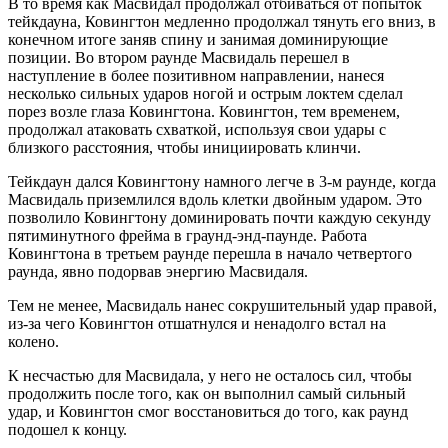
В то время как Масвидал продолжал отбиваться от попыток
тейкдауна, Ковингтон медленно продолжал тянуть его вниз, в
конечном итоге заняв спину и занимая доминирующие
позиции. Во втором раунде Масвидаль перешел в
наступление в более позитивном направлении, нанеся
несколько сильных ударов ногой и острым локтем сделал
порез возле глаза Ковингтона. Ковингтон, тем временем,
продолжал атаковать схваткой, используя свои удары с
близкого расстояния, чтобы инициировать клинчи.
Тейкдаун дался Ковингтону намного легче в 3-м раунде, когда
Масвидаль приземлился вдоль клетки двойным ударом. Это
позволило Ковингтону доминировать почти каждую секунду
пятиминутного фрейма в граунд-энд-паунде. Работа
Ковингтона в третьем раунде перешла в начало четвертого
раунда, явно подорвав энергию Масвидаля.
Тем не менее, Масвидаль нанес сокрушительный удар правой,
из-за чего Ковингтон отшатнулся и ненадолго встал на
колено.
К несчастью для Масвидала, у него не осталось сил, чтобы
продолжить после того, как он выполнил самый сильный
удар, и Ковингтон смог восстановиться до того, как раунд
подошел к концу.