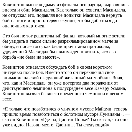
Ковингтон высосал драму из финального раунда, вырвавшись
вперед и сбив Масвидаля. Как только он схватил Масвидала,
не отпускал его, подавляя все попытки Масвидала вернуть
бой на ноги и просто теряя секунды, чтобы добраться до
оценочных карточек.
Это был не тот решительный финал, который многие хотели
бы увидеть в таком сильно разрекламированном матче за
обиду, и после того, как были прочитаны протоколы,
удрученный Масвидал был вынужден признать, что его
борьба «не была на высоте».
Ковингтон отказался обсуждать бой в своем коротком
интервью после боя. Вместо этого он переключил свое
внимание на свой следующий желанный матч обиды. Зная,
что, как и Масвидаль, он уже потерпел два поражения от
действующего чемпиона в полусреднем весе Камару Усмана,
Ковингтон вызвал бывшего временного чемпиона в легком
весе.
«Я только что позаботился о уличном мусоре Майами, теперь
пришло время позаботиться о болотном мусоре Луизианы», —
сказал Ковингтон. «Где ты, Дастин Порье? Ты сказал, что оно
уже видно. Назови место, Дастин… Ты следующий».