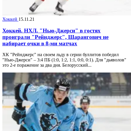
Хоккей
15.11.21
Хоккей. НХЛ. "Нью-Джерси" в гостях
проиграли "Рейнджерс", Шарангович не
набирает очки в 8-ми матчах
ХК "Рейнджерс" на своем льду в серии буллитов победил
"Нью-Джерси" – 3:4 ПБ (1:0, 1:2, 1:1, 0:0, 0:1). Для "дьяволов"
это 2-е поражение за два дня. Белорусский...