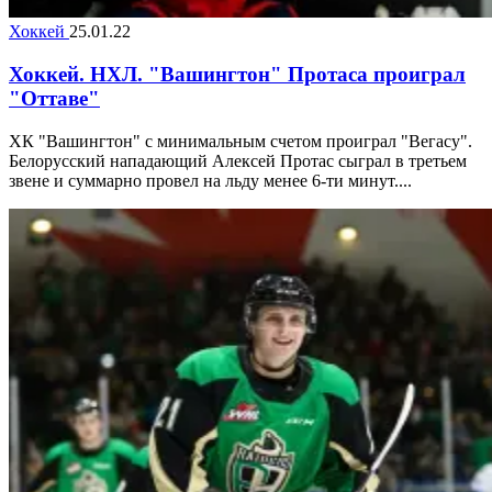
Хоккей
25.01.22
Хоккей. НХЛ. "Вашингтон" Протаса проиграл
"Оттаве"
ХК "Вашингтон" с минимальным счетом проиграл "Вегасу".
Белорусский нападающий Алексей Протас сыграл в третьем
звене и суммарно провел на льду менее 6-ти минут....