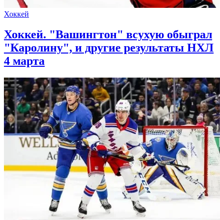
Хоккей
Хоккей. "Вашингтон" всухую обыграл
"Каролину", и другие результаты НХЛ
4 марта