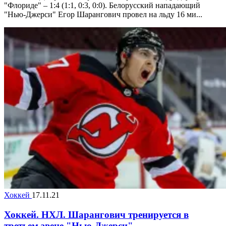
"Флориде" – 1:4 (1:1, 0:3, 0:0). Белорусский нападающий
"Нью-Джерси" Егор Шарангович провел на льду 16 ми...
Хоккей
17.11.21
Хоккей. НХЛ. Шарангович тренируется в
третьем звене "Нью-Джерси"