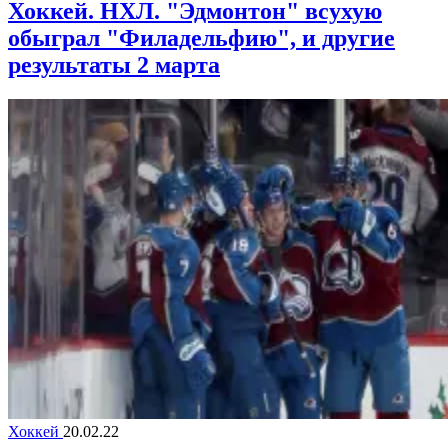
Хоккей. НХЛ. "Эдмонтон" всухую
обыграл "Филадельфию", и другие
результаты 2 марта
Хоккей
20.02.22