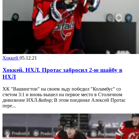
Хоккей
05.12.21
Хоккей. НХЛ. Протас забросил 2-ю шайбу в
НХЛ
ХК "Вашингтон" на своем льду победил "Коламбус" со
счетом 3:1 и вновь вышел на первое место в Столичном
дивизионе НХЛ.&nbsp; В этом поединке Алексей Протас
пере...