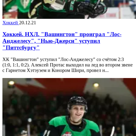
Хоккей
20.12.21
Хоккей. НХЛ. "Вашингтон" проиграл "Лос-
Анджелесу", "Нью-Джерси" уступил
"Питтсбургу"
ХК "Вашингтон" уступил "Лос-Анджелесу" со счётом 2:3
(1:0, 1:1, 0:2). Алексей Протас выходил на лед во втором звене
с Гарнетом Хэтэуэем и Конором Шири, провел н...