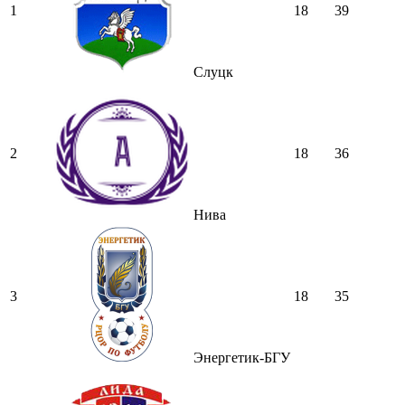
1
18
39
Слуцк
2
18
36
Нива
3
18
35
Энергетик-БГУ