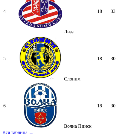
4
18
33
Лида
5
18
30
Слоним
6
18
30
Волна Пинск
Вся таблица →