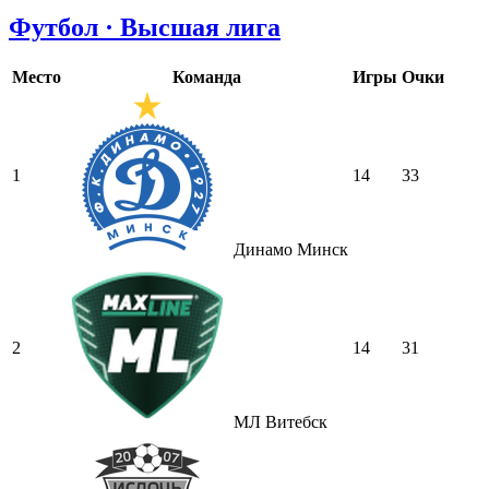
Футбол · Высшая лига
Место
Команда
Игры
Очки
1
14
33
Динамо Минск
2
14
31
МЛ Витебск