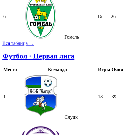
6
16
26
Гомель
Вся таблица →
Футбол · Первая лига
Место
Команда
Игры
Очки
1
18
39
Слуцк