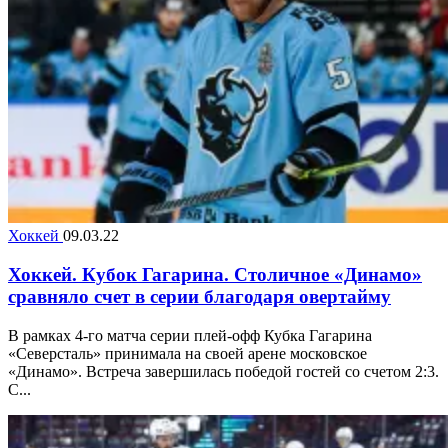
Хоккей
09.03.22
Хоккей. Кубок Гагарина. Столичное «Динамо»
сравняло счет в серии благодаря овертайму
В рамках 4-го матча серии плей-офф Кубка Гагарина
«Северсталь» принимала на своей арене московское
«Динамо». Встреча завершилась победой гостей со счетом 2:3.
С...