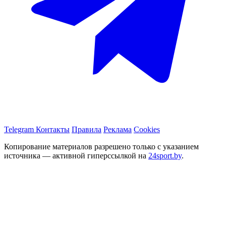
Telegram
Контакты
Правила
Реклама
Cookies
Копирование материалов разрешено только с указанием
источника — активной гиперссылкой на
24sport.by
.