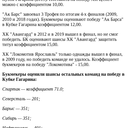
можно с коэффициентом 10,00.
"Ак Барс" завоевал 3 Трофея по итогам 4-х финалов (2009,
2010 и 2018 годах). Букмекеры оценивают победу "Ак Барса"
в Кубке Гагарина коэффициентом 12,00.
ХК "Авангард" в 2012 и в 2019 вышел в финал, но не смог
победить. БК оценивают шансы ХК "Авангард" защитить
титул коэффициентом 15,00.
ХК "Локомотив Ярославль" только однажды вышел в финал,
в 2009 году, но победить команде не удалось. Коэффициент
букмекеров на победу "Локомотива" - 15,00.
Букмекеры оценили шансы остальных команд на победу в
Кубке Гагарина:
Спартак — коэффициент 71.0;
Северсталь — 201;
Барыс — 351;
Сибирь — 351;
Нефтехимик — 401;