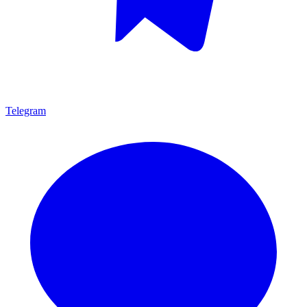
Telegram