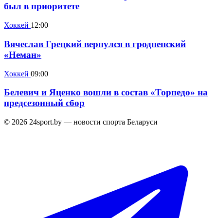
был в приоритете
Хоккей
12:00
Вячеслав Грецкий вернулся в гродненский
«Неман»
Хоккей
09:00
Белевич и Яценко вошли в состав «Торпедо» на
предсезонный сбор
© 2026 24sport.by — новости спорта Беларуси