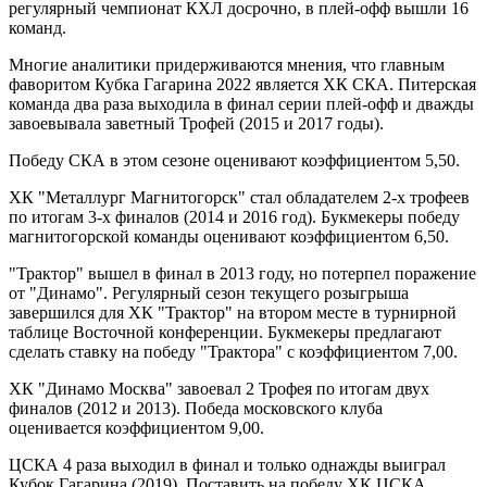
регулярный чемпионат КХЛ досрочно, в плей-офф вышли 16
команд.
Многие аналитики придерживаются мнения, что главным
фаворитом Кубка Гагарина 2022 является ХК СКА. Питерская
команда два раза выходила в финал серии плей-офф и дважды
завоевывала заветный Трофей (2015 и 2017 годы).
Победу СКА в этом сезоне оценивают коэффициентом 5,50.
ХК "Металлург Магнитогорск" стал обладателем 2-х трофеев
по итогам 3-х финалов (2014 и 2016 год). Букмекеры победу
магнитогорской команды оценивают коэффициентом 6,50.
"Трактор" вышел в финал в 2013 году, но потерпел поражение
от "Динамо". Регулярный сезон текущего розыгрыша
завершился для ХК "Трактор" на втором месте в турнирной
таблице Восточной конференции. Букмекеры предлагают
сделать ставку на победу "Трактора" с коэффициентом 7,00.
ХК "Динамо Москва" завоевал 2 Трофея по итогам двух
финалов (2012 и 2013). Победа московского клуба
оценивается коэффициентом 9,00.
ЦСКА 4 раза выходил в финал и только однажды выиграл
Кубок Гагарина (2019). Поставить на победу ХК ЦСКА