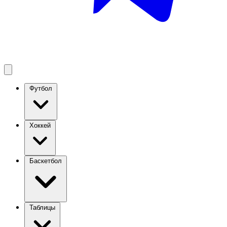
Футбол
Хоккей
Баскетбол
Таблицы