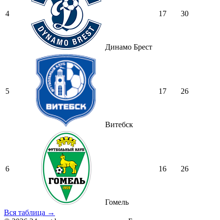
4
17
30
Динамо Брест
5
17
26
Витебск
6
16
26
Гомель
Вся таблица →