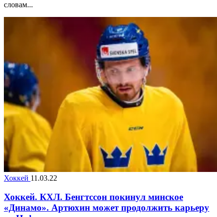
словам...
Хоккей
11.03.22
Хоккей. КХЛ. Бенгтссон покинул минское
«Динамо». Артюхин может продолжить карьеру