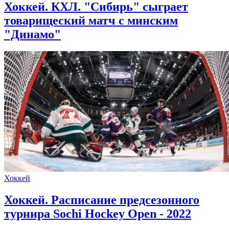
Хоккей. КХЛ. "Сибирь" сыграет
товарищеский матч с минским
"Динамо"
Хоккей
Хоккей. Расписание предсезонного
турнира Sochi Hockey Open - 2022