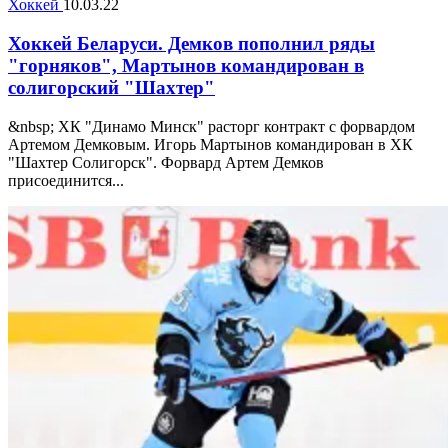
Хоккей
10.03.22
Хоккей Беларуси. Демков пополнил ряды
"горняков", Мартынов командирован в
солигорский "Шахтер"
&nbsp; ХК "Динамо Минск" расторг контракт с форвардом
Артемом Демковым. Игорь Мартынов командирован в ХК
"Шахтер Солигорск". Форвард Артем Демков
присоединится...