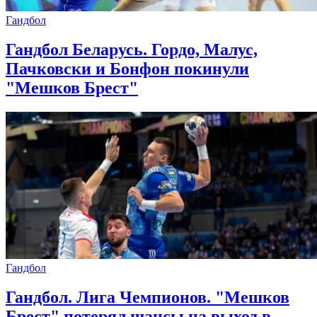
Гандбол
Гандбол Беларусь. Гордо, Малус,
Пачковски и Бонфон покинули
"Мешков Брест"
Гандбол
Гандбол. Лига Чемпионов. "Мешков
Брест" потерял шансы на выход в