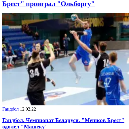
Брест" проиграл "Ольборгу"
Гандбол
12.02.22
Гандбол. Чемпионат Беларуси. "Мешков Брест"
одолел "Машеку"