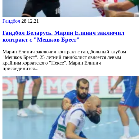
Гандбол
28.12.21
Гандбол Беларусь. Марин Елинич заключил
контракт с "Мешков Брест"
Марин Елинич заключил контракт с гандбольный клубом
"Мешков Брест". 25-летний гандболист является левым
крайним хорватского "Нексе". Марин Елинич
присоединится...