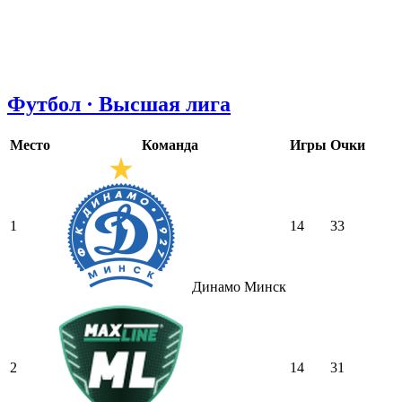
Футбол · Высшая лига
Место
Команда
Игры
Очки
1
14
33
Динамо Минск
2
14
31