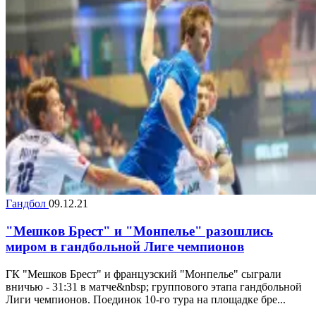
Гандбол
09.12.21
"Мешков Брест" и "Монпелье" разошлись
миром в гандбольной Лиге чемпионов
ГК "Мешков Брест" и французский "Монпелье" сыграли
вничью - 31:31 в матче&nbsp; группового этапа гандбольной
Лиги чемпионов. Поединок 10-го тура на площадке бре...