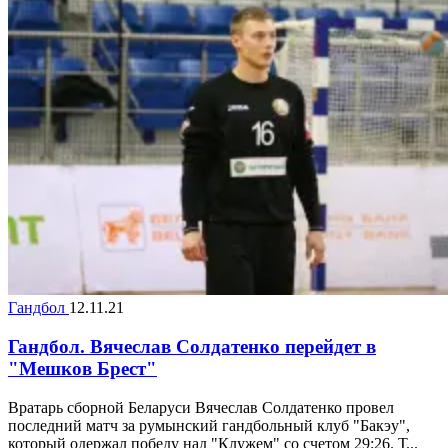
Гандбол
12.11.21
Гандбол. Вячеслав Солдатенко перейдет в
"Мешков Брест"
Вратарь сборной Беларуси Вячеслав Солдатенко провел
последний матч за румынский гандбольный клуб "Бакэу",
который одержал победу над "Клужем" со счетом 29:26. Т...