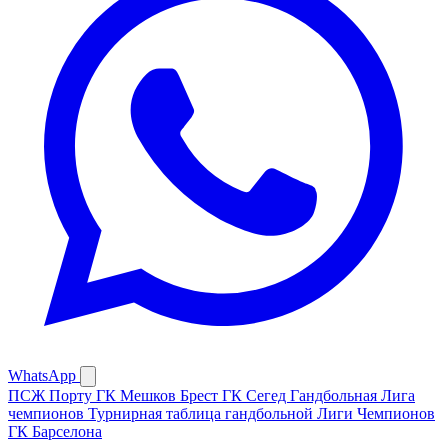
WhatsApp
ПСЖ
Порту
ГК Мешков Брест
ГК Сегед
Гандбольная Лига
чемпионов
Турнирная таблица гандбольной Лиги Чемпионов
ГК Барселона