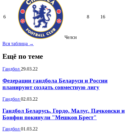
6
8
16
Челси
Вся таблица →
Ещё по теме
Гандбол
29.03.22
Федерации гандбола Беларуси и России
планируют создать совместную лигу
Гандбол
02.03.22
Гандбол Беларусь. Гордо, Малус, Пачковски и
Бонфон покинули "Мешков Брест"
Гандбол
01.03.22