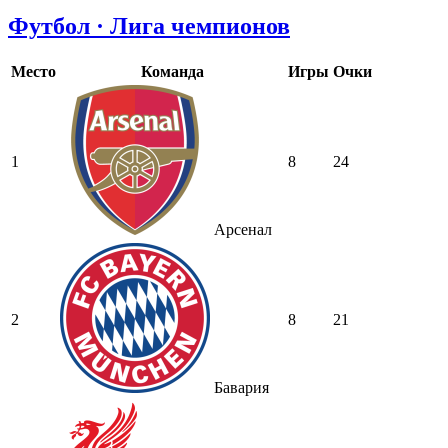
Футбол · Лига чемпионов
Место
Команда
Игры
Очки
1
8
24
Арсенал
2
8
21
Бавария