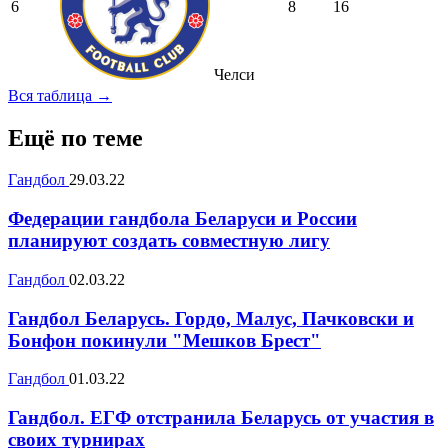
6
8
16
Челси
Вся таблица →
Ещё по теме
Гандбол
29.03.22
Федерации гандбола Беларуси и России
планируют создать совместную лигу
Гандбол
02.03.22
Гандбол Беларусь. Гордо, Малус, Пачковски и
Бонфон покинули "Мешков Брест"
Гандбол
01.03.22
Гандбол. ЕГФ отстранила Беларусь от участия в
своих турнирах