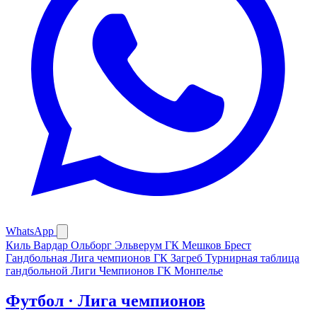
WhatsApp
Киль
Вардар
Ольборг
Эльверум
ГК Мешков Брест
Гандбольная Лига чемпионов
ГК Загреб
Турнирная таблица
гандбольной Лиги Чемпионов
ГК Монпелье
Футбол · Лига чемпионов