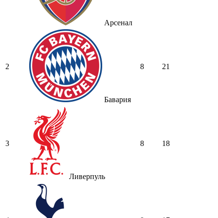
Арсенал
2
8
21
Бавария
3
8
18
Ливерпуль