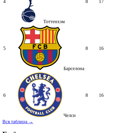
4
8
17
Тоттенхэм
5
8
16
Барселона
6
8
16
Челси
Вся таблица →