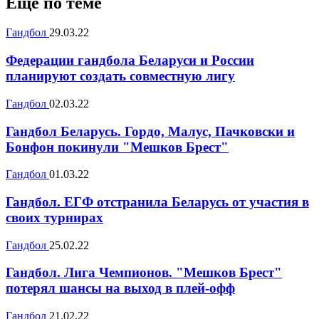
Ещё по теме
Гандбол
29.03.22
Федерации гандбола Беларуси и России
планируют создать совместную лигу
Гандбол
02.03.22
Гандбол Беларусь. Гордо, Малус, Пачковски и
Бонфон покинули "Мешков Брест"
Гандбол
01.03.22
Гандбол. ЕГФ отстранила Беларусь от участия в
своих турнирах
Гандбол
25.02.22
Гандбол. Лига Чемпионов. "Мешков Брест"
потерял шансы на выход в плей-офф
Гандбол
21.02.22