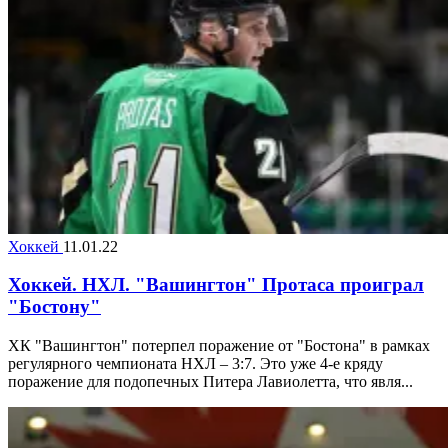
Хоккей
11.01.22
Хоккей. НХЛ. "Вашингтон" Протаса проиграл
"Бостону"
ХК "Вашингтон" потерпел поражение от "Бостона" в рамках
регулярного чемпионата НХЛ – 3:7. Это уже 4-е кряду
поражение для подопечных Питера Лавиолетта, что явля...