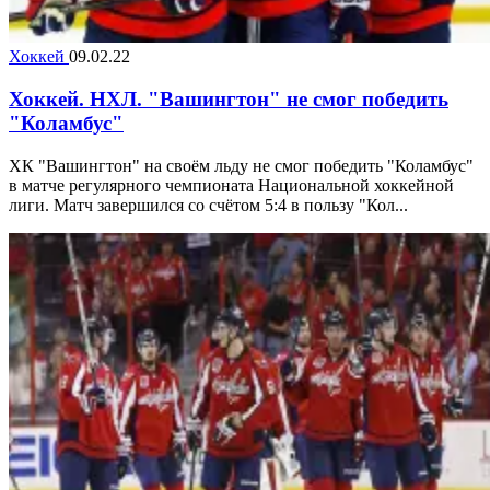
Хоккей
09.02.22
Хоккей. НХЛ. "Вашингтон" не смог победить
"Коламбус"
ХК "Вашингтон" на своём льду не смог победить "Коламбус"
в матче регулярного чемпионата Национальной хоккейной
лиги. Матч завершился со счётом 5:4 в пользу "Кол...