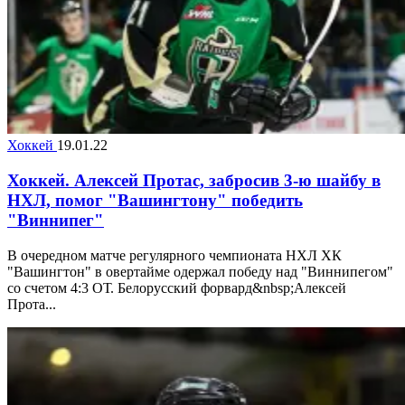
Хоккей
19.01.22
Хоккей. Алексей Протас, забросив 3-ю шайбу в
НХЛ, помог "Вашингтону" победить
"Виннипег"
В очередном матче регулярного чемпионата НХЛ ХК
"Вашингтон" в овертайме одержал победу над "Виннипегом"
со счетом 4:3 ОТ. Белорусский форвард&nbsp;Алексей
Прота...