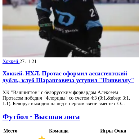
Хоккей
27.11.21
Хоккей. НХЛ. Протас оформил ассистентский
дубль, клуб Шаранговича уступил "Нэшвиллу"
ХК "Вашингтон" с белорусским форвардом Алексеем
Протасом победил "Флориды" со счетом 4:3 (0:1,&nbsp; 3:1,
1:1). Белорус выходил на лед в первом звене вместе с О...
Футбол · Высшая лига
Место
Команда
Игры
Очки