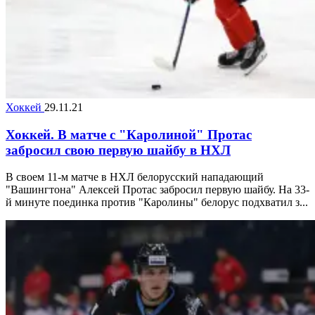
Хоккей
29.11.21
Хоккей. В матче с "Каролиной" Протас
забросил свою первую шайбу в НХЛ
В своем 11-м матче в НХЛ белорусский нападающий
"Вашингтона" Алексей Протас забросил первую шайбу. На 33-
й минуте поединка против "Каролины" белорус подхватил з...