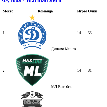
Футбол · Высшая лига
Место
Команда
Игры
Очки
1
14
33
Динамо Минск
2
14
31
МЛ Витебск