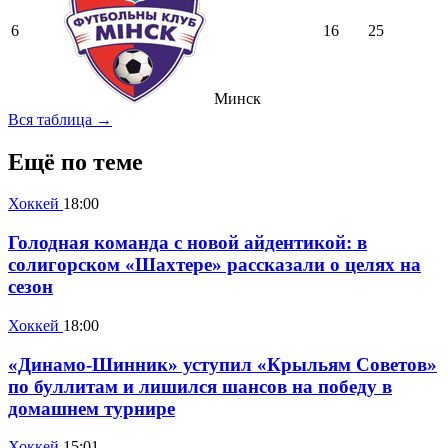
6
16
25
Минск
Вся таблица →
Ещё по теме
Хоккей
18:00
Голодная команда с новой айдентикой: в
солигорском «Шахтере» рассказали о целях на
сезон
Хоккей
18:00
«Динамо-Шинник» уступил «Крыльям Советов»
по буллитам и лишился шансов на победу в
домашнем турнире
Хоккей
15:01