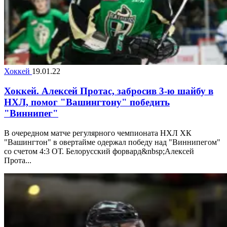
Хоккей
19.01.22
Хоккей. Алексей Протас, забросив 3-ю шайбу в
НХЛ, помог "Вашингтону" победить
"Виннипег"
В очередном матче регулярного чемпионата НХЛ ХК
"Вашингтон" в овертайме одержал победу над "Виннипегом"
со счетом 4:3 ОТ. Белорусский форвард&nbsp;Алексей
Прота...