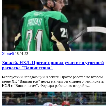
Хоккей
18.01.22
Хоккей. НХЛ. Протас принял участие в утренней
раскатке "Вашингтона"
Белорусский нападающий Алексей Протас работал во втором
звене ХК "Вашингтон" перед матчем регулярного чемпионата
НХЛ с "Виннипегом". Форвард работал во второй т...