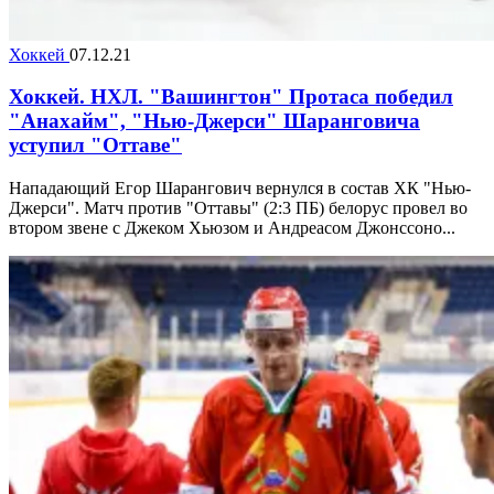
Хоккей
07.12.21
Хоккей. НХЛ. "Вашингтон" Протаса победил
"Анахайм", "Нью-Джерси" Шаранговича
уступил "Оттаве"
Нападающий Егор Шарангович вернулся в состав ХК "Нью-
Джерси". Матч против "Оттавы" (2:3 ПБ) белорус провел во
втором звене с Джеком Хьюзом и Андреасом Джонссоно...