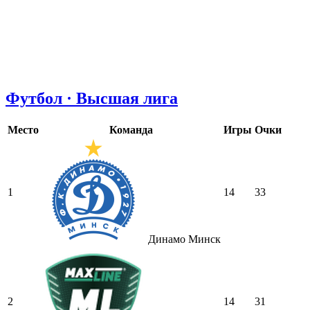
Футбол · Высшая лига
Место
Команда
Игры
Очки
1
14
33
Динамо Минск
2
14
31