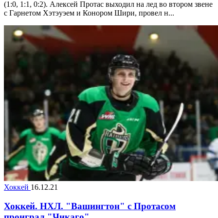
(1:0, 1:1, 0:2). Алексей Протас выходил на лед во втором звене
с Гарнетом Хэтэуэем и Конором Шири, провел н...
Хоккей
16.12.21
Хоккей. НХЛ. "Вашингтон" с Протасом
проиграл "Чикаго"