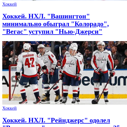
Хоккей
Хоккей. НХЛ. "Вашингтон"
минимально обыграл "Колорадо",
"Вегас" уступил "Нью-Джерси"
Хоккей
Хоккей. НХЛ. "Рейнджерс" одолел