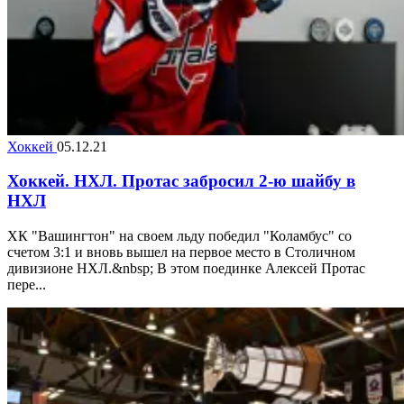
Хоккей
05.12.21
Хоккей. НХЛ. Протас забросил 2-ю шайбу в
НХЛ
ХК "Вашингтон" на своем льду победил "Коламбус" со
счетом 3:1 и вновь вышел на первое место в Столичном
дивизионе НХЛ.&nbsp; В этом поединке Алексей Протас
пере...