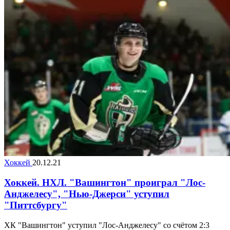
Хоккей
20.12.21
Хоккей. НХЛ. "Вашингтон" проиграл "Лос-
Анджелесу", "Нью-Джерси" уступил
"Питтсбургу"
ХК "Вашингтон" уступил "Лос-Анджелесу" со счётом 2:3