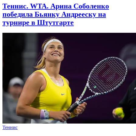
Теннис. WTA. Арина Соболенко
победила Бьянку Андрееску на
турнире в Штутгарте
Теннис