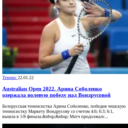
Теннис
22.01.22
Australian Open 2022. Арина Соболенко
одержала волевую победу над Вондрусовой
Белорусская теннисистка Арина Соболенко, победив чешскую
теннисистку Маркету Вондрусову со счетом 4:6; 6:3; 6:1,
вышла в 1/8 финала.&nbsp;&nbsp; Матч продолжалс...