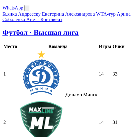
WhatsApp
Бьянка Андрееску
Екатерина Александрова
WTA-тур
Арина
Соболенко
Анетт Контавейт
Футбол · Высшая лига
Место
Команда
Игры
Очки
1
14
33
Динамо Минск
2
14
31