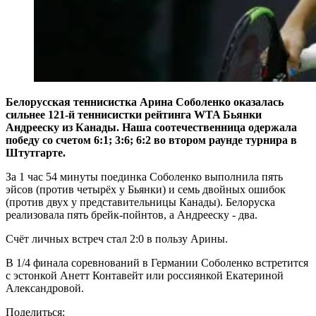
Белорусская теннисистка Арина Соболенко оказалась
сильнее 121-й теннисистки рейтинга WTA Бьянки
Андрееску из Канады. Наша соотечественница одержала
победу со счетом 6:1; 3:6; 6:2 во втором раунде турнира в
Штутгарте.
За 1 час 54 минуты поединка Соболенко выполнила пять
эйсов (против четырёх у Бьянки) и семь двойных ошибок
(против двух у представительницы Канады). Белоруска
реализовала пять брейк-пойнтов, а Андрееску - два.
Счёт личных встреч стал 2:0 в пользу Арины.
В 1/4 финала соревнований в Германии Соболенко встретится
с эстонкой Анетт Контавейт или россиянкой Екатериной
Александровой.
Поделиться: