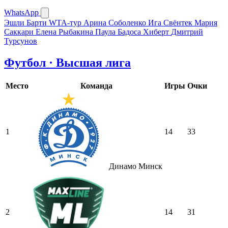
WhatsApp
Эшли Барти
WTA-тур
Арина Соболенко
Ига Свёнтек
Мария
Саккари
Елена Рыбакина
Паула Бадоса Хиберт
Дмитрий
Турсунов
Футбол · Высшая лига
Место
Команда
Игры
Очки
1
14
33
Динамо Минск
2
14
31