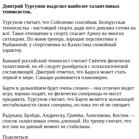
Дмитрий Турсунов выделил наиболее талантливых
теннисисток.
Турсунов считает, что Соболенко способная. Белорусская
теннисистка - настоящий спорта, ради него девушка готова на
всё. Такое отношение к спорту спасает Арину во многих
ситуациях. По моим тренера, хорошие перспективы у
Рыбакиной, у спортсменки из Казахстана спокойный
характер.
Бывший российский теннисист считает Свёнтек физически
талантливой, но ей следует разобраться с психологической
составляющей. Дмитрий отметил, что Бадоса может стать
первой в мире, Саккари развивается планомерно.
Барти в дальнейшем будет очень сложно – она отлично видит
игру, хорошо подаёт, но физически соперницы ее могут
придавить. Турсунов считает, что Барти является заложницей
нестабильности своих соперниц, но пока это её не смущает.
Радукану, Брэйди, Андрееску, Грачёва, Анисимова, Костюк —
список талантливых очень длинный. Но тренер считает, что
все они на данный момент не стабильны.
Поделиться: