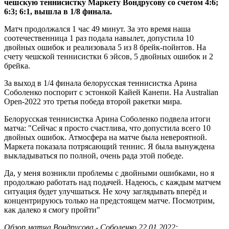
чешскую теннисистку Маркету Вондрусову со счетом 4:6;
6:3; 6:1, вышла в 1/8 финала.
Матч продолжался 1 час 49 минут. За это время наша
соотечественница 1 раз подала навылет, допустила 10
двойных ошибок и реализовала 5 из 8 брейк-пойнтов. На
счету чешской теннисистки 6 эйсов, 5 двойных ошибок и 2
брейка.
За выход в 1/4 финала белорусская теннисистка Арина
Соболенко поспорит с эстонкой Кайей Канепи. На Australian
Open-2022 это третья победа второй ракетки мира.
Белорусская теннисистка Арина Соболенко подвела итоги
матча: "Сейчас я просто счастлива, что допустила всего 10
двойных ошибок. Атмосфера на матче была невероятной.
Маркета показала потрясающий теннис. Я была вынуждена
выкладываться по полной, очень рада этой победе.
Да, у меня возникли проблемы с двойными ошибками, но я
продолжаю работать над подачей. Надеюсь, с каждым матчем
ситуация будет улучшаться. Не хочу заглядывать вперёд и
концентрируюсь только на предстоящем матче. Посмотрим,
как далеко я смогу пройти"
Обзор матча Вондрусова - Соболенко 22.01.2022: