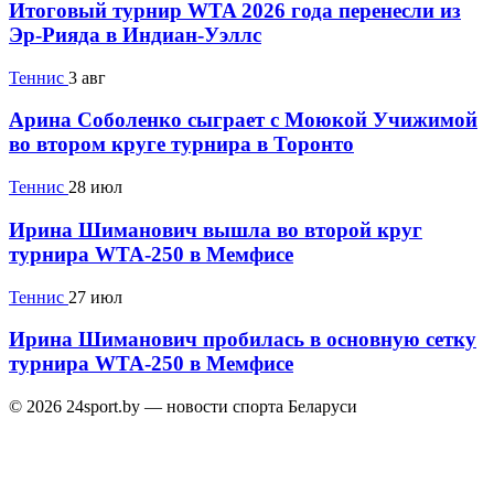
Итоговый турнир WTA 2026 года перенесли из
Эр-Рияда в Индиан-Уэллс
Теннис
3 авг
Арина Соболенко сыграет с Моюкой Учижимой
во втором круге турнира в Торонто
Теннис
28 июл
Ирина Шиманович вышла во второй круг
турнира WTA-250 в Мемфисе
Теннис
27 июл
Ирина Шиманович пробилась в основную сетку
турнира WTA-250 в Мемфисе
© 2026 24sport.by — новости спорта Беларуси