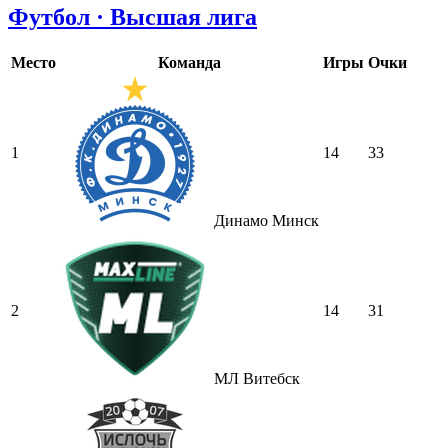
Футбол · Высшая лига
Место
Команда
Игры
Очки
1
14
33
Динамо Минск
2
14
31
МЛ Витебск