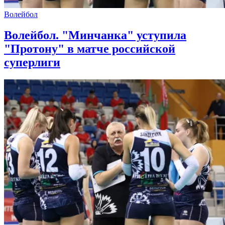
Волейбол
Волейбол. "Минчанка" уступила
"Протону" в матче российской
суперлиги