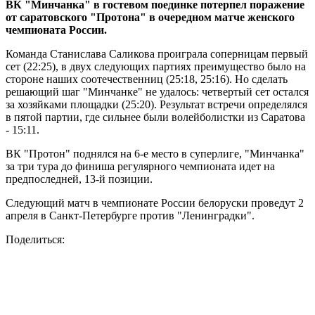
ВК "Минчанка" в гостевом поединке потерпел поражение
от саратовского "Протона" в очередном матче женского
чемпионата России.
Команда Станислава Саликова проиграла соперницам первый
сет (22:25), в двух следующих партиях преимущество было на
стороне наших соотечественниц (25:18, 25:16). Но сделать
решающий шаг "Минчанке" не удалось: четвертый сет остался
за хозяйками площадки (25:20). Результат встречи определялся
в пятой партии, где сильнее были волейболистки из Саратова
- 15:11.
ВК "Протон" поднялся на 6-е место в суперлиге, "Минчанка"
за три тура до финиша регулярного чемпионата идет на
предпоследней, 13-й позиции.
Следующий матч в чемпионате России белоруски проведут 2
апреля в Санкт-Петербурге против "Ленинградки".
Поделиться: