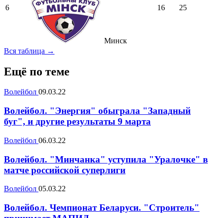
6
16
25
Минск
Вся таблица →
Ещё по теме
Волейбол
09.03.22
Волейбол. "Энергия" обыграла "Западный
буг", и другие результаты 9 марта
Волейбол
06.03.22
Волейбол. "Минчанка" уступила "Уралочке" в
матче российской суперлиги
Волейбол
05.03.22
Волейбол. Чемпионат Беларуси. "Строитель"