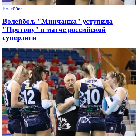
Волейбол
Волейбол. "Минчанка" уступила
"Протону" в матче российской
суперлиги