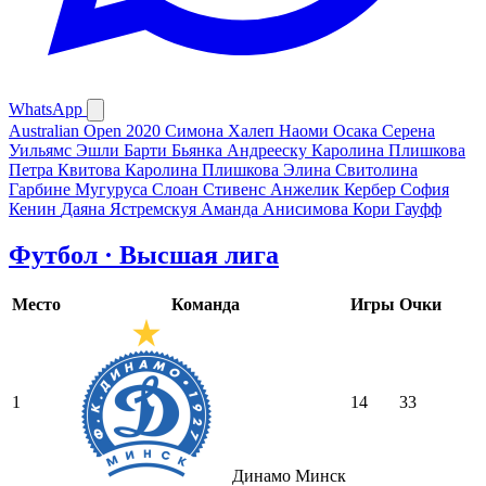
WhatsApp
Australian Open 2020
Симона Халеп
Наоми Осака
Серена
Уильямс
Эшли Барти
Бьянка Андрееску
Каролина Плишкова
Петра Квитова
Каролина Плишкова
Элина Свитолина
Гарбине Мугуруса
Слоан Стивенс
Анжелик Кербер
София
Кенин
Даяна Ястремскуя
Аманда Анисимова
Кори Гауфф
Футбол · Высшая лига
Место
Команда
Игры
Очки
1
14
33
Динамо Минск