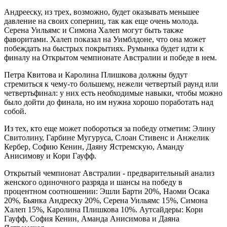
Андрееску, из трех, возможно, будет оказывать меньшее
давление на своих соперниц, так как еще очень молода.
Серена Уильямс и Симона Халеп могут быть также
фаворитами. Халеп показал на Уимблдоне, что она может
побеждать на быстрых покрытиях. Румынка будет идти к
финалу на Открытом чемпионате Австралии и победе в нем.
Петра Квитова и Каролина Плишкова должны будут
стремиться к чему-то большему, нежели четвертый раунд или
четвертьфинал: у них есть необходимые навыки, чтобы можно
было дойти до финала, но им нужна хорошо поработать над
собой.
Из тех, кто еще может побороться за победу отметим: Элину
Свитолину, Гарбине Мугуруса, Слоан Стивенс и Анжелик
Кербер, Софию Кенин, Даяну Ястремскую, Аманду
Анисимову и Кори Гауфф.
Открытый чемпионат Австралии - предварительный анализ
женского одиночного разряда и шансы на победу в
процентном соотношении: Эшли Барти 20%, Наоми Осака
20%, Бьянка Андреску 20%, Серена Уильямс 15%, Симона
Халеп 15%, Каролина Плишкова 10%. Аутсайдеры: Кори
Гауфф, София Кенин, Аманда Анисимова и Даяна