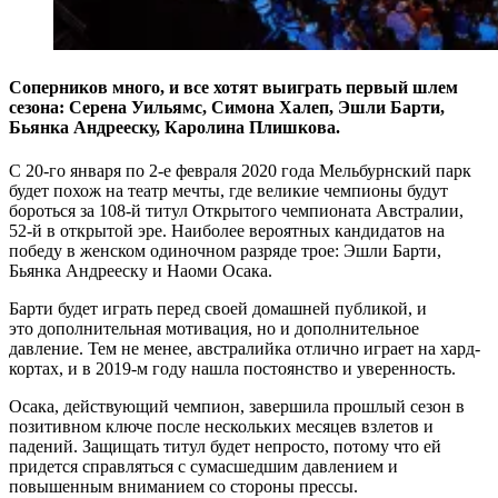
Соперников много, и все хотят выиграть первый шлем
сезона: Серена Уильямс, Симона Халеп, Эшли Барти,
Бьянка Андрееску, Каролина Плишкова.
С 20-го января по 2-е февраля 2020 года Мельбурнский парк
будет похож на театр мечты, где великие чемпионы будут
бороться за 108-й титул Открытого чемпионата Австралии,
52-й в открытой эре. Наиболее вероятных кандидатов на
победу в женском одиночном разряде трое: Эшли Барти,
Бьянка Андрееску и Наоми Осака.
Барти будет играть перед своей домашней публикой, и
это дополнительная мотивация, но и дополнительное
давление. Тем не менее, австралийка отлично играет на хард-
кортах, и в 2019-м году нашла постоянство и уверенность.
Осака, действующий чемпион, завершила прошлый сезон в
позитивном ключе после нескольких месяцев взлетов и
падений. Защищать титул будет непросто, потому что ей
придется справляться с сумасшедшим давлением и
повышенным вниманием со стороны прессы.