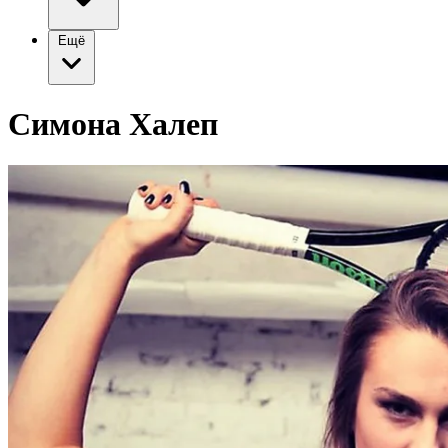
Ещё
Симона Халеп