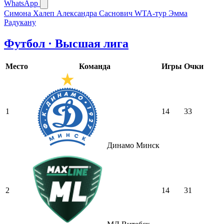
WhatsApp
Симона Халеп
Александра Саснович
WTA-тур
Эмма
Радукану
Футбол · Высшая лига
Место
Команда
Игры
Очки
1
14
33
Динамо Минск
2
14
31