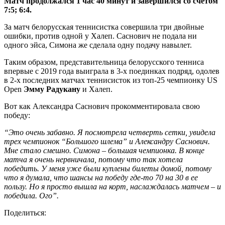
Матч продолжался 1 час 40 минут и завершился со счётом
7:5; 6:4.
За матч белорусская теннисистка совершила три двойные
ошибки, против одной у Халеп. Саснович не подала ни
одного эйса, Симона же сделала одну подачу навылет.
Таким образом, представительница белорусского тенниса
впервые с 2019 года выиграла в 3-х поединках подряд, одолев
в 2-х последних матчах теннисисток из топ-25 чемпионку US
Open
Эмму Радукану
и Халеп.
Вот как Александра Саснович прокомментировала свою
победу:
“Это очень забавно. Я посмотрела четверть сетки, увидела
трех чемпионок “Большого шлема” и Александру Саснович.
Мне стало смешно.
Симона – большая чемпионка. В конце
матча я очень нервничала, потому что так хотела
победить.
У меня уже были куплены билеты домой, потому
что я думала, что шансы на победу где-то 70 на 30 в ее
пользу. Но я просто вышла на корт, наслаждалась матчем – и
победила. Ого”.
Поделиться: