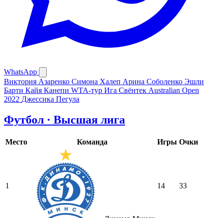
WhatsApp
Виктория Азаренко
Симона Халеп
Арина Соболенко
Эшли
Барти
Кайя Канепи
WTA-тур
Ига Свёнтек
Australian Open
2022
Джессика Пегула
Футбол · Высшая лига
Место
Команда
Игры
Очки
1
14
33