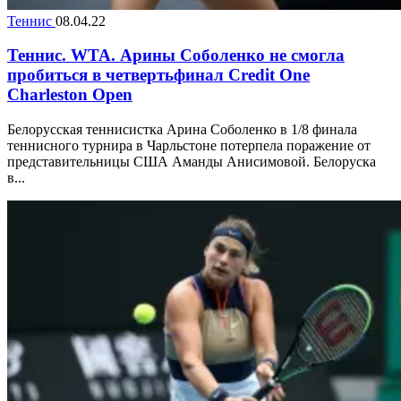
Теннис
08.04.22
Теннис. WTA. Арины Соболенко не смогла
пробиться в четвертьфинал Credit One
Charleston Open
Белорусская теннисистка Арина Соболенко в 1/8 финала
теннисного турнира в Чарльстоне потерпела поражение от
представительницы США Аманды Анисимовой. Белоруска
в...