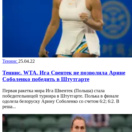
Теннис
25.04.22
Теннис. WTA. Ига Свентек не позволила Арине
Соболенко победить в Штутгарте
Первая ракетка мира Ига Швентек (Польша) стала
победительницей турнира в Штутгарте. Полька в финале
одолела белоруску Арину Соболенко со счетом 6:2; 6:2. В
реша...