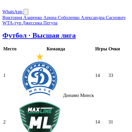
WhatsApp
Виктория Азаренко
Арина Соболенко
Александра Саснович
WTA-тур
Джессика Пегула
Футбол · Высшая лига
Место
Команда
Игры
Очки
1
14
33
Динамо Минск
2
14
31