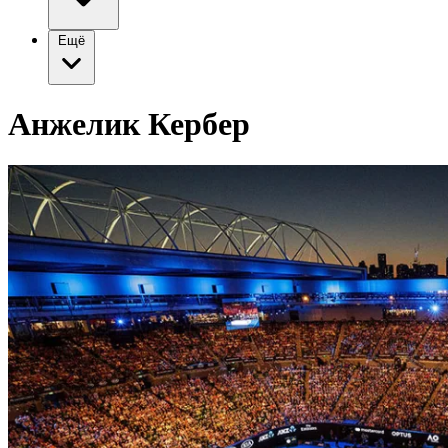
Ещё
Анжелик Кербер