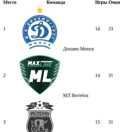
Место
Команда
Игры
Очки
1
14
33
Динамо Минск
2
14
31
МЛ Витебск
3
15
31