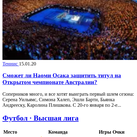
Теннис
15.01.20
Сможет ли Наоми Осака защитить титул на
Открытом чемпионате Австралии?
Соперников много, и все хотят выиграть первый шлем сезона:
Серена Уильямс, Симона Халеп, Эшли Барти, Бьянка
Андрееску, Каролина Плишкова. С 20-го января по 2-е...
Футбол · Высшая лига
Место
Команда
Игры
Очки