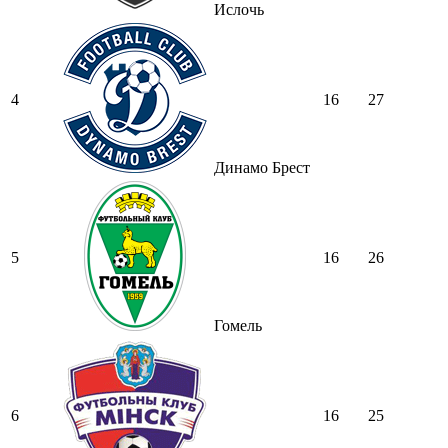
Ислочь
4
16
27
Динамо Брест
5
16
26
Гомель
6
16
25