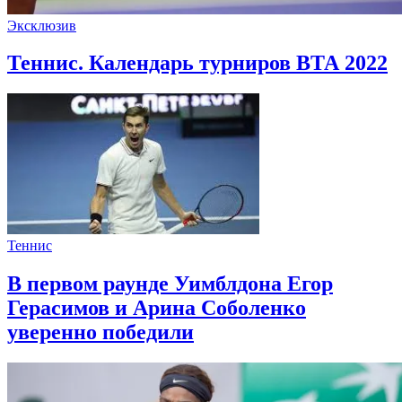
Эксклюзив
Теннис. Календарь турниров ВТА 2022
Теннис
В первом раунде Уимблдона Егор
Герасимов и Арина Соболенко
уверенно победили