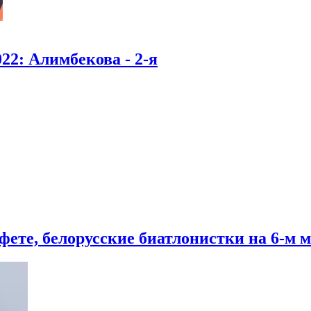
22: Алимбекова - 2-я
фете, белорусские биатлонистки на 6-м м