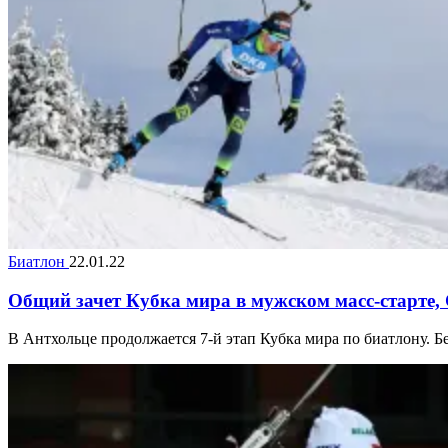
Биатлон
22.01.22
Общий зачет Кубка мира в мужском масс-старте, 
В Антхольце продолжается 7-й этап Кубка мира по биатлону. Бен