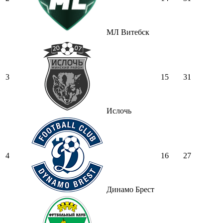
МЛ Витебск
3
15
31
Ислочь
4
16
27
Динамо Брест