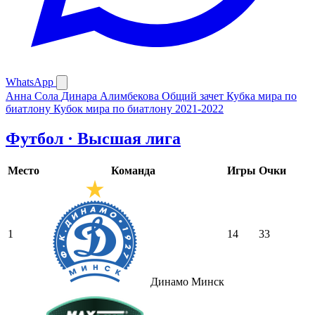
WhatsApp
Анна Сола
Динара Алимбекова
Общий зачет Кубка мира по
биатлону
Кубок мира по биатлону 2021-2022
Футбол · Высшая лига
Место
Команда
Игры
Очки
1
14
33
Динамо Минск