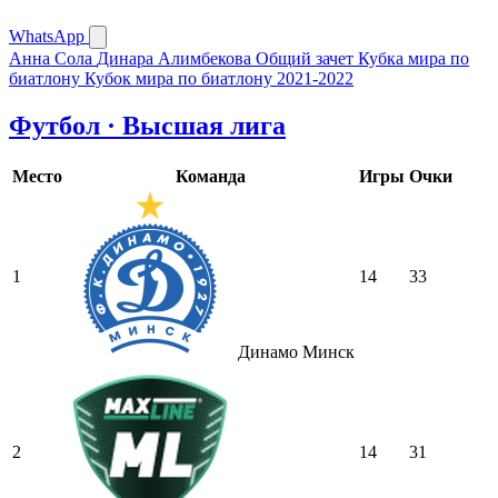
WhatsApp
Анна Сола
Динара Алимбекова
Общий зачет Кубка мира по
биатлону
Кубок мира по биатлону 2021-2022
Футбол · Высшая лига
Место
Команда
Игры
Очки
1
14
33
Динамо Минск
2
14
31