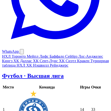
WhatsApp
НХЛ
Торонто Мейпл Лифс
Баффало Сейбрз
Лос-Анджелес
Кингз
ХК Даллас
ХК Сент-Луис
ХК Сиэтл Кракен
Турнирная
таблица НХЛ
ХК Нэшвилл
Рейнджерс
Футбол · Высшая лига
Место
Команда
Игры
Очки
1
14
33