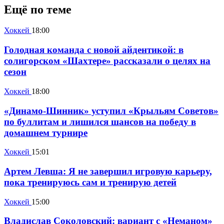
Ещё по теме
Хоккей
18:00
Голодная команда с новой айдентикой: в
солигорском «Шахтере» рассказали о целях на
сезон
Хоккей
18:00
«Динамо-Шинник» уступил «Крыльям Советов»
по буллитам и лишился шансов на победу в
домашнем турнире
Хоккей
15:01
Артем Левша: Я не завершил игровую карьеру,
пока тренируюсь сам и тренирую детей
Хоккей
15:00
Владислав Соколовский: вариант с «Неманом»