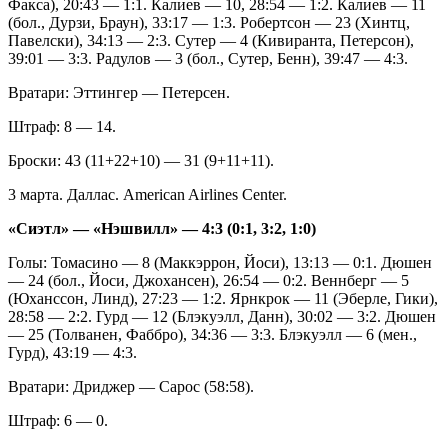
Факса), 20:43 — 1:1. Калиев — 10, 28:54 — 1:2. Калиев — 11
(бол., Дурзи, Браун), 33:17 — 1:3. Робертсон — 23 (Хинтц,
Павелски), 34:13 — 2:3. Сутер — 4 (Кивиранта, Петерсон),
39:01 — 3:3. Радулов — 3 (бол., Сутер, Бенн), 39:47 — 4:3.
Вратари: Эттингер — Петерсен.
Штраф: 8 — 14.
Броски: 43 (11+22+10) — 31 (9+11+11).
3 марта. Даллас. American Airlines Center.
«Сиэтл» — «Нэшвилл» — 4:3 (0:1, 3:2, 1:0)
Голы: Томасино — 8 (Маккэррон, Йоси), 13:13 — 0:1. Дюшен
— 24 (бол., Йоси, Джохансен), 26:54 — 0:2. Веннберг — 5
(Юханссон, Линд), 27:23 — 1:2. Ярнкрок — 11 (Эберле, Гики),
28:58 — 2:2. Гурд — 12 (Блэкуэлл, Данн), 30:02 — 3:2. Дюшен
— 25 (Толванен, Фаббро), 34:36 — 3:3. Блэкуэлл — 6 (мен.,
Гурд), 43:19 — 4:3.
Вратари: Дриджер — Сарос (58:58).
Штраф: 6 — 0.