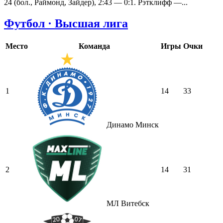
24 (бол., Раймонд, Зайдер), 2:43 — 0:1. Рэтклифф —...
Футбол · Высшая лига
Место
Команда
Игры
Очки
1
14
33
Динамо Минск
2
14
31
МЛ Витебск