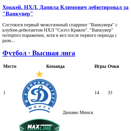
Хоккей. НХЛ. Данила Климович дебютировал за
"Ванкувер"
Состоялся первый межсезонный спарринг "Ванкувера" с
клубом-дебютантом НХЛ "Сиэтл Кракен". "Ванкувер"
потерпел поражение, хотя и вел после первого периода с
разн...
Футбол · Высшая лига
Место
Команда
Игры
Очки
1
14
33
Динамо Минск