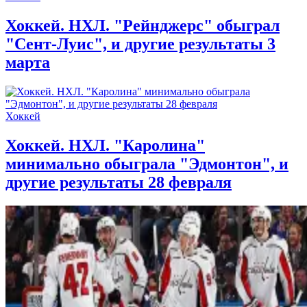
Хоккей. НХЛ. "Рейнджерс" обыграл
"Сент-Луис", и другие результаты 3
марта
Хоккей
Хоккей. НХЛ. "Каролина"
минимально обыграла "Эдмонтон", и
другие результаты 28 февраля