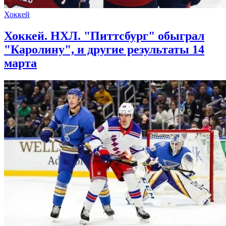
Хоккей
Хоккей. НХЛ. "Питтсбург" обыграл
"Каролину", и другие результаты 14
марта