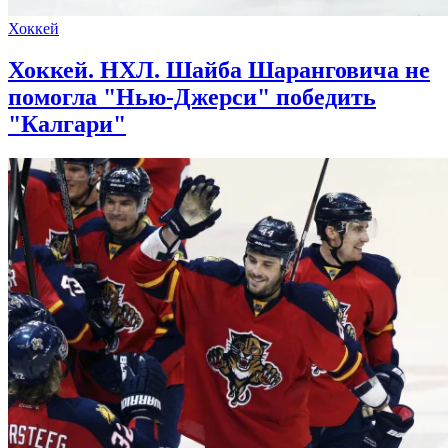
Хоккей
Хоккей. НХЛ. Шайба Шаранговича не
помогла "Нью-Джерси" победить
"Калгари"