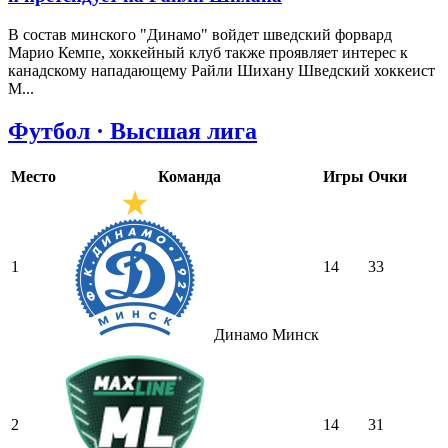
В состав минского "Динамо" войдет шведский форвард
Марио Кемпе, хоккейный клуб также проявляет интерес к
канадскому нападающему Райли Шихану Шведский хоккеист
М...
Футбол · Высшая лига
Место
Команда
Игры
Очки
1
14
33
Динамо Минск
2
14
31