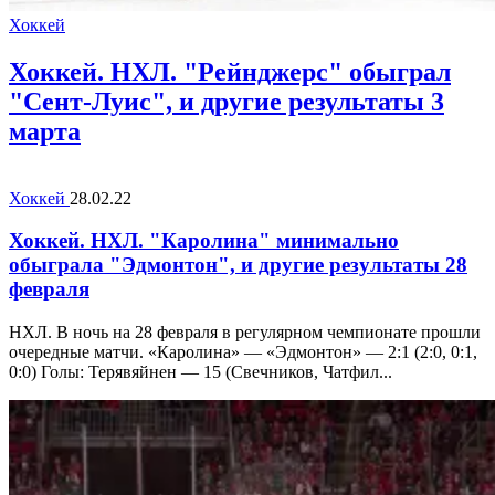
Хоккей
Хоккей. НХЛ. "Рейнджерс" обыграл
"Сент-Луис", и другие результаты 3
марта
Хоккей
28.02.22
Хоккей. НХЛ. "Каролина" минимально
обыграла "Эдмонтон", и другие результаты 28
февраля
НХЛ. В ночь на 28 февраля в регулярном чемпионате прошли
очередные матчи. «Каролина» — «Эдмонтон» — 2:1 (2:0, 0:1,
0:0) Голы: Терявяйнен — 15 (Свечников, Чатфил...