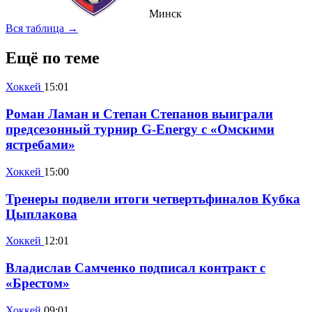
Минск
Вся таблица →
Ещё по теме
Хоккей
15:01
Роман Ламан и Степан Степанов выиграли
предсезонный турнир G-Energy с «Омскими
ястребами»
Хоккей
15:00
Тренеры подвели итоги четвертьфиналов Кубка
Цыплакова
Хоккей
12:01
Владислав Самченко подписал контракт с
«Брестом»
Хоккей
09:01