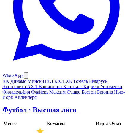
WhatsApp
ХК Динамо Минск
НХЛ
КХЛ
ХК Гомель
Беларусь
Экстралига
АХЛ
Вашингтон Кэпиталз
Кирилл Устименко
Филадельфия Флайерз
Максим Сушко
Бостон Брюинз
Нью-
Йорк Айлендерс
Футбол · Высшая лига
Место
Команда
Игры
Очки