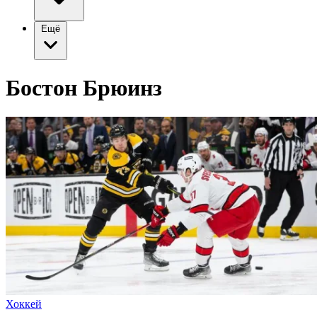
Ещё
Бостон Брюинз
Хоккей