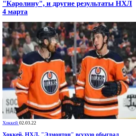
"Каролину", и другие результаты НХЛ
4 марта
Хоккей
02.03.22
Хоккей. НХЛ. "Эдмонтон" всухую обыграл