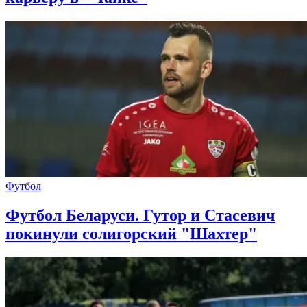
Футбол
Футбол Беларуси. Гутор и Стасевич
покинули солигорский "Шахтер"