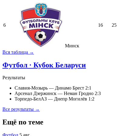
6
16
25
Минск
Вся таблица →
Футбол · Кубок Беларуси
Результаты
Славия-Мозырь — Динамо Брест
2:1
Арсенал Дзержинск — Неман Гродно
2:3
Торпедо-БелАЗ — Днепр Могилёв
1:2
Все результаты →
Ещё по теме
Футбол
5 авг