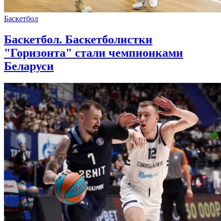
Баскетбол
Баскетбол. Баскетболистки
"Горизонта" стали чемпионками
Беларуси