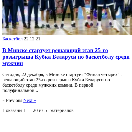
Баскетбол
22.12.21
В Минске стартует решающий этап 25-го
розыгрыша Кубка Беларуси по баскетболу среди
мужчин
Сегодня, 22 декабря, в Минске стартует "Финал четырех" -
решающий этап 25-го розыгрыша Кубка Беларуси по
баскетболу среди мужских команд. В первой
полуфинальной...
« Previous
Next »
Показаны
1
—
20
из
51
материалов