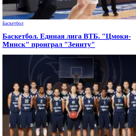
Баскетбол
Баскетбол. Единая лига ВТБ. "Цмоки-
Минск" проиграл "Зениту"