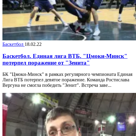
Баскетбол
18.02.22
Баскетбол. Единая лига ВТБ. "Цмоки-Минск"
потерпел поражение от "Зенита"
БК "Цмоки-Минск" в рамках регулярного чемпионата Единая
Лига ВТБ потерпел девятое поражение. Команда Ростислава
Вергуна не смогла победить "Зенит". Встреча заве...