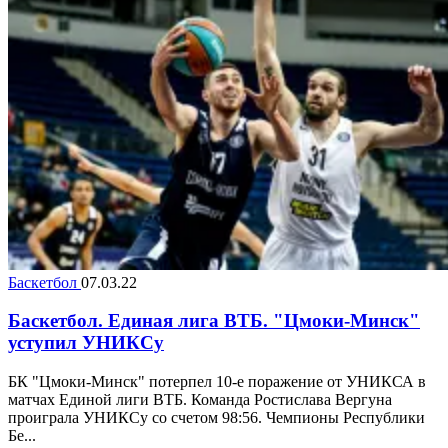
Баскетбол
07.03.22
Баскетбол. Единая лига ВТБ. "Цмоки-Минск"
уступил УНИКСу
БК "Цмоки-Минск" потерпел 10-е поражение от УНИКСА в
матчах Единой лиги ВТБ. Команда Ростислава Вергуна
проиграла УНИКСу со счетом 98:56. Чемпионы Республики
Бе...