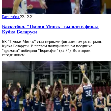
Баскетбол
22.12.21
Баскетбол. "Цмоки Минск" вышли в финал
Кубка Беларуси
БК "Цмоки-Минск" стал первыми финалистом розыгрыша
Кубка Беларуси. В первом полуфинальном поединке
"драконы" победили "Борисфен" (82:74). Во втором
сегодняшнем...