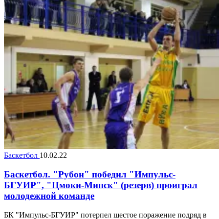
Баскетбол
10.02.22
Баскетбол. "Рубон" победил "Импульс-
БГУИР", "Цмоки-Минск" (резерв) проиграл
молодежной команде
БК "Импульс-БГУИР" потерпел шестое поражение подряд в