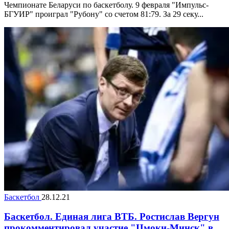
Чемпионате Беларуси по баскетболу. 9 февраля "Импульс-
БГУИР" проиграл "Рубону" со счетом 81:79. За 29 секу...
Баскетбол
28.12.21
Баскетбол. Единая лига ВТБ. Ростислав Вергун
прокомментировал участие "Цмоки-Минск" в