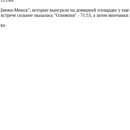
113:49.
Цмоки-Минск", которые выиграли на домашней площадке у еще о
стрече сильнее оказалась "Олимпия" - 71:53, а затем минчанки 
ске.