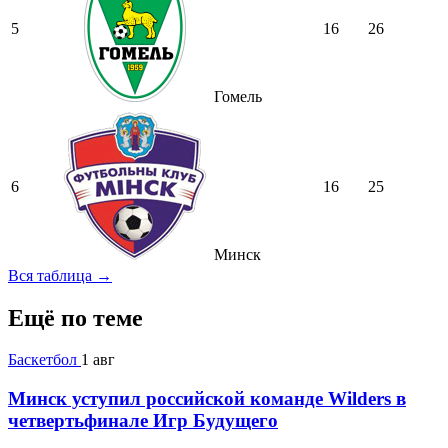
5
16
26
Гомель
6
16
25
Минск
Вся таблица →
Ещё по теме
Баскетбол
1 авг
Минск уступил российской команде Wilders в
четвертьфинале Игр Будущего