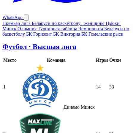
WhatsApp
Премьер-лига Беларуси по баскетболу - женщины
Цмоки-
Минск
Олимпия
Турнирная таблица Чемпионата Беларуси по
баскетболу
БК Горизонт
БК Виктория
БК Гомельские рыси
Футбол · Высшая лига
Место
Команда
Игры
Очки
1
14
33
Динамо Минск