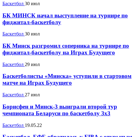
Баскетбол
30 июл
БК МИНСК начал выступление на турнире по
фиджитал-баскетболу
Баскетбол
30 июл
БК Минск разгромил соперника на турнире по
фиджитал-баскетболу на Играх Будущего
Баскетбол
29 июл
Баскетболисты «Минска» уступили в стартовом
матче на Играх Будущего
Баскетбол
27 июл
Борисфен и Минск-3 выиграли второй тур
чемпионата Беларуси по баскетболу 3х3
Баскетбол
19.05.22
Баскетбол. БФБ обратилась к FIBA с открытым